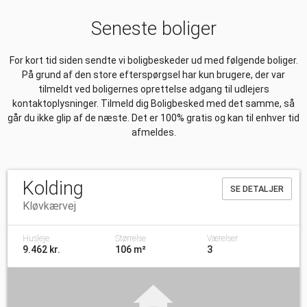
Seneste boliger
For kort tid siden sendte vi boligbeskeder ud med følgende boliger.
På grund af den store efterspørgsel har kun brugere, der var
tilmeldt ved boligernes oprettelse adgang til udlejers
kontaktoplysninger. Tilmeld dig Boligbesked med det samme, så
går du ikke glip af de næste. Det er 100% gratis og kan til enhver tid
afmeldes.
Kolding
SE DETALJER
Kløvkærvej
Husleje
Størrelse
Værelser
9.462 kr.
106 m²
3